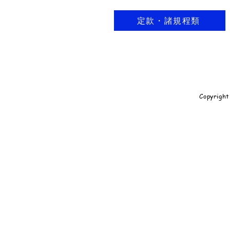
定款・諸規程類
Copyrig