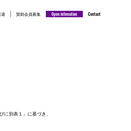
派遣
賛助会員募集
Open infomation
Contact
びに別表１」に基づき、